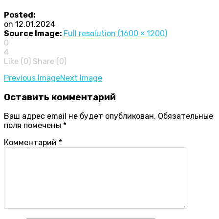
Posted:
on
12.01.2024
Source Image:
Full resolution (1600 × 1200)
0
4
Like (
0
)
Share (0)
Image
Previous Image
Next Image
navigation
Оставить
комментарий
Ваш адрес email не будет опубликован.
Обязательные
поля помечены
*
Комментарий
*