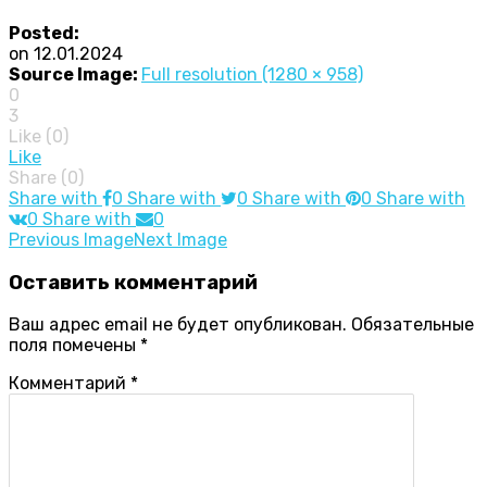
Posted:
on
12.01.2024
Source Image:
Full resolution (1280 × 958)
0
3
Like (
0
)
Like
Share (0)
Share with
0
Share with
0
Share with
0
Share with
0
Share with
0
Image
Previous Image
Next Image
navigation
Оставить
комментарий
Ваш адрес email не будет опубликован.
Обязательные
поля помечены
*
Комментарий
*