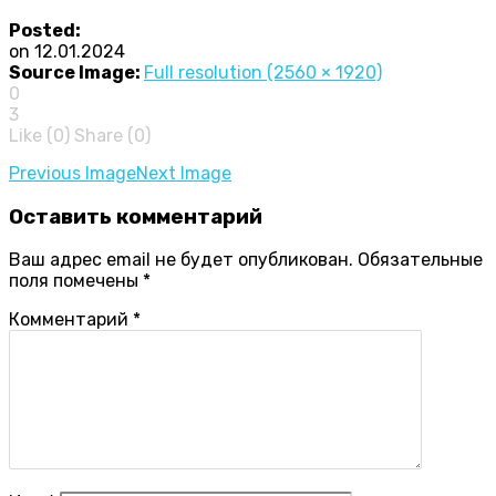
Posted:
on
12.01.2024
Source Image:
Full resolution (2560 × 1920)
0
3
Like (
0
)
Share (0)
Image
Previous Image
Next Image
navigation
Оставить
комментарий
Ваш адрес email не будет опубликован.
Обязательные
поля помечены
*
Комментарий
*