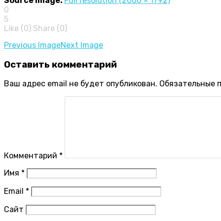
Source Image:
Full resolution (2000 × 1792)
0
5
Like (
0
)
Share (0)
Image
Previous Image
Next Image
navigation
Оставить
комментарий
Ваш адрес email не будет опубликован.
Обязательные 
Комментарий
*
Имя
*
Email
*
Сайт